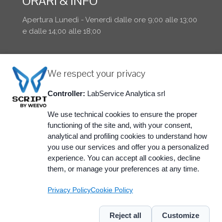
ORARI & INFO
Apertura Lunedì - Venerdì dalle ore 9;00 alle 13;00
e dalle 14;00 alle 18;00
We respect your privacy
Controller:
LabService Analytica srl
We use technical cookies to ensure the proper
functioning of the site and, with your consent,
analytical and profiling cookies to understand how
you use our services and offer you a personalized
@ 2015 LabService Analytica srl - via Emilia 51/c -
experience. You can accept all cookies, decline
40011 Anzola Emilia (BO)
them, or manage your preferences at any time.
P.IVA: 01512281203 | C.F. e Reg. Imp: 03442910372 |
REA-BO: 290812 Trib. BO n° 39837
Privacy Policy
Cookie Policy
Cookie Law
|
Privacy
|
Codice Etico
|
Modello
Organizzativo Aziendale
|
Politica della Qualità
|
Reject all
Customize