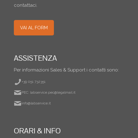
contattaci.
VAI AL FORM
ASSISTENZA
Per informazioni Sales & Support i contatti sono:
+39 051 732351
PEC: labservice.pec@legalmail.it
info@labservice.it
ORARI & INFO