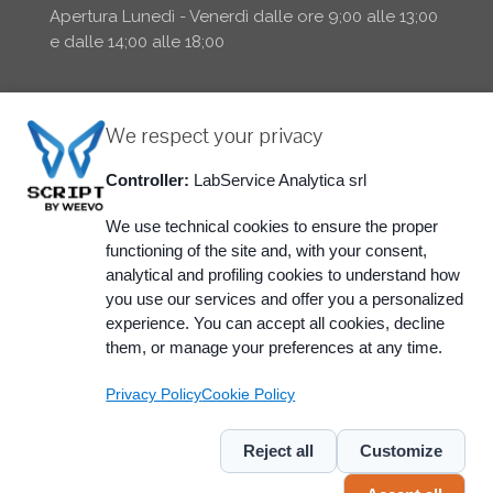
Apertura Lunedì - Venerdì dalle ore 9;00 alle 13;00
e dalle 14;00 alle 18;00
We respect your privacy
Controller:
LabService Analytica srl
We use technical cookies to ensure the proper
functioning of the site and, with your consent,
analytical and profiling cookies to understand how
you use our services and offer you a personalized
@ 2015 LabService Analytica srl - via Emilia 51/c -
experience. You can accept all cookies, decline
40011 Anzola Emilia (BO)
them, or manage your preferences at any time.
P.IVA: 01512281203 | C.F. e Reg. Imp: 03442910372 |
REA-BO: 290812 Trib. BO n° 39837
Privacy Policy
Cookie Policy
Cookie Law
|
Privacy
|
Codice Etico
|
Modello
Organizzativo Aziendale
|
Politica della Qualità
|
Reject all
Customize
Report di Sostenibilità 2024