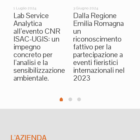
17 O
DI
1 Luglio 2024
3 Giugno 2024
20
Lab Service
Dalla Regione
Fi
Analytica
Emilia Romagna
W
all’evento CNR
un
ISAC-UGIS: un
riconoscimento
impegno
fattivo per la
concreto per
partecipazione a
l’analisi e la
eventi fieristici
sensibilizzazione
internazionali nel
ambientale.
2023
L'AZIENDA