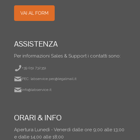
VAI AL FORM
ASSISTENZA
Per informazioni Sales & Support i contatti sono:
+39 051 732351
PEC: labservice.pec@legalmail.it
info@labservice.it
ORARI & INFO
Apertura Lunedì - Venerdì dalle ore 9;00 alle 13;00
e dalle 14;00 alle 18;00