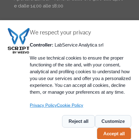
e dalle 14;00 alle 18;00
We respect your privacy
Controller:
LabService Analytica srl
We use technical cookies to ensure the proper
functioning of the site and, with your consent,
analytical and profiling cookies to understand how
you use our services and offer you a personalized
@ 2015 LabService Analytica srl - via Emilia 51/c -
experience. You can accept all cookies, decline
40011 Anzola Emilia (BO)
them, or manage your preferences at any time.
P.IVA: 01512281203 | C.F. e Reg. Imp: 03442910372 |
REA-BO: 290812 Trib. BO n° 39837
Privacy Policy
Cookie Policy
Cookie Law
|
Privacy
|
Codice Etico
|
Modello
Organizzativo Aziendale
|
Politica della Qualità
|
Reject all
Customize
Report di Sostenibilità 2024
Accept all