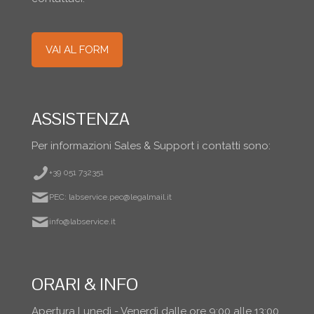
VAI AL FORM
ASSISTENZA
Per informazioni Sales & Support i contatti sono:
+39 051 732351
PEC: labservice.pec@legalmail.it
info@labservice.it
ORARI & INFO
Apertura Lunedì - Venerdì dalle ore 9;00 alle 13;00