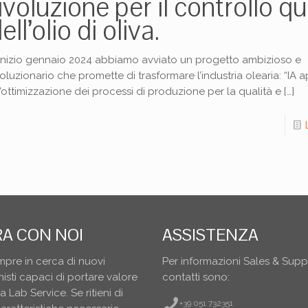
ivoluzione per il controllo qu
ell’olio di oliva.
inizio gennaio 2024 abbiamo avviato un progetto ambizioso e
voluzionario che promette di trasformare l’industria olearia: “IA 
l’ottimizzazione dei processi di produzione per la qualità e
[…]
A CON NOI
ASSISTENZA
pre in cerca di nuovi
Per informazioni Sales & Suppo
isti capaci di portare valore
contatti sono:
 Lab Service. Se ritieni di
+39 051 732351