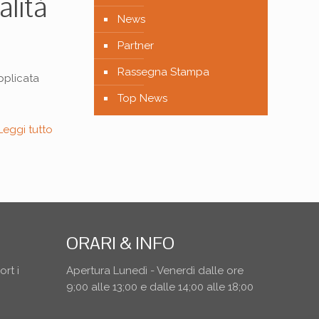
alità
News
Partner
Rassegna Stampa
applicata
Top News
Leggi tutto
ORARI & INFO
rt i
Apertura Lunedì - Venerdì dalle ore
9;00 alle 13;00 e dalle 14;00 alle 18;00