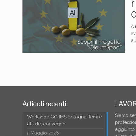
r
d
A 
ri
al
Articoli recenti
LAVOR
Siamo sem
Workshop GC-IMS Bologna: temi e
profession
atti del convegno
aggiunto a
5 Maggio 2026