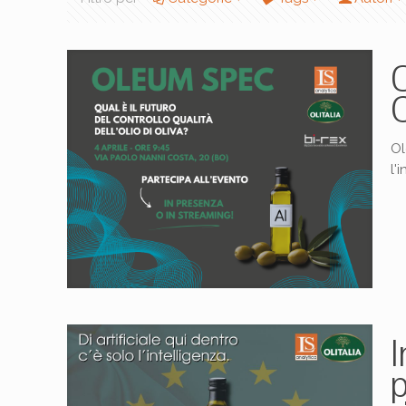
Ol
l'
I