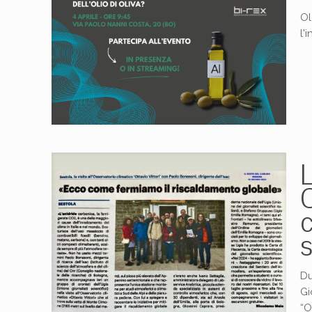
Ol
l'
L
c
s
Du
Gi
“O