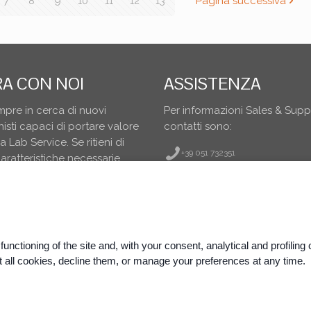
7
8
9
10
11
12
13
Pagina successiva
A CON NOI
ASSISTENZA
pre in cerca di nuovi
Per informazioni Sales & Suppo
isti capaci di portare valore
contatti sono:
 Lab Service. Se ritieni di
+39 051 732351
caratteristiche necessarie
i.
PEC: labservice.pec@legalmail.it
info@labservice.it
L FORM
unctioning of the site and, with your consent, analytical and profili
 all cookies, decline them, or manage your preferences at any time.
011 Anzola Emilia (BO)