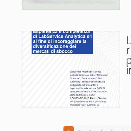
r
p
i