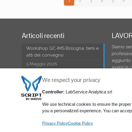
1
2
3
4
5
6
Articoli recenti
LAVOR
Siamo sem
Workshop GC-IMS Bologna: temi e
profession
atti del convegno
aggiunto a
5 Maggio 2026
avere le 
contattac
Workshop sulla GC-IMS | Secondo
We respect your privacy
User Meeting Italiano
Controller:
LabService Analytica srl
3 Febbraio 2026
VAI A
We use technical cookies to ensure the proper f
you a personalized experience. You can accept
Privacy Policy
Cookie Policy
@ 2015 LabService Analytica srl - via Emilia 51/c - 40