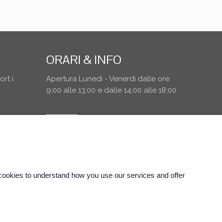
ORARI & INFO
rt i
Apertura Lunedì - Venerdì dalle ore
9;00 alle 13;00 e dalle 14;00 alle 18;00
ng cookies to understand how you use our services and offer