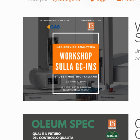
Un
po