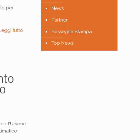
to per
News
Partner
Leggi tutto
Rassegna Stampa
Top News
nto
o
.
per l’Unione
climatico